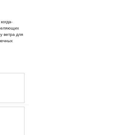
когда-
аселяющих
у ветра для
шечных