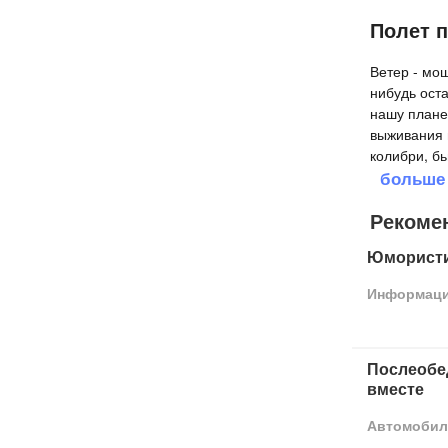
Полет п
Ветер - мо
нибудь ост
нашу плане
выживания 
колибри, б
больше
Рекоме
Юмористи
Информац
Послеобе
вместе
Автомобил