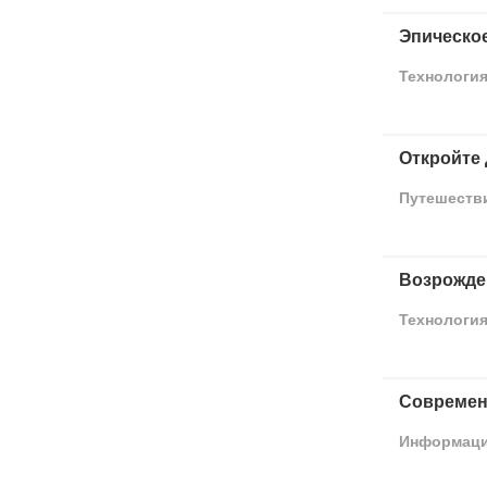
Эпическое
Технологи
Откройте
Путешеств
Возрожде
Технологи
Современ
Информац