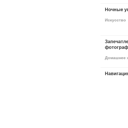
Ночные у
Искусство
Запечатл
фотограф
Домашнее 
Навигаци
Животное
Инноваци
Жизнь