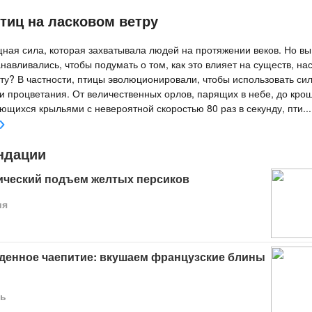
тиц на ласковом ветру
щная сила, которая захватывала людей на протяжении веков. Но вы 
анавливались, чтобы подумать о том, как это влияет на существ, н
ту? В частности, птицы эволюционировали, чтобы использовать сил
и процветания. От величественных орлов, парящих в небе, до кро
ьющихся крыльями с невероятной скоростью 80 раз в секунду, пти
...
ндации
ческий подъем желтых персиков
ия
денное чаепитие: вкушаем французские блины
ь