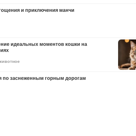
гощения и приключения манчи
ение идеальных моментов кошки на
иях
животное
я по заснеженным горным дорогам
онные идеи дизайна гостиной