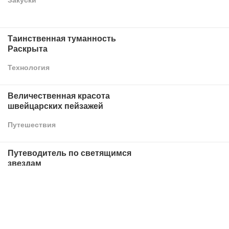
Таинственная туманность
Раскрыта
Технология
Величественная красота
швейцарских пейзажей
Путешествия
Путеводитель по светящимся
звездам
Технология
Революция отходов: рост
повторного использования