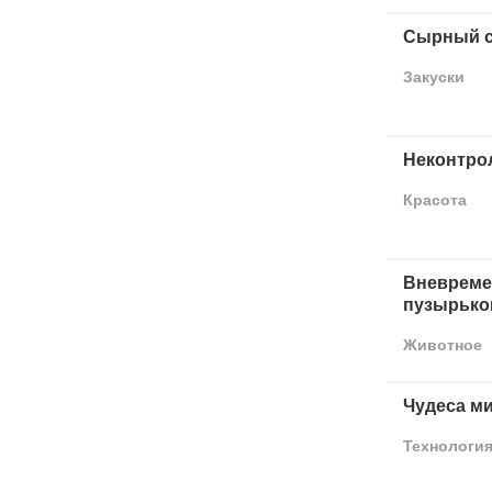
Сырный с
Закуски
Неконтро
Красота
Вневреме
пузырько
Животное
Чудеса м
Технологи