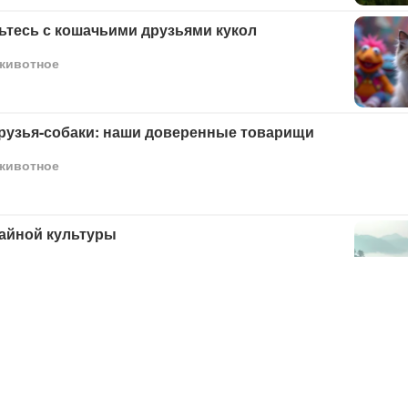
ьтесь с кошачьими друзьями кукол
животное
рузья-собаки: наши доверенные товарищи
животное
чайной культуры
 дом на дереве своей мечты
ия