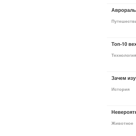
Аврораль
Путешеств
Топ-10 в
Технологи
Зачем из
История
Невероят
Животное