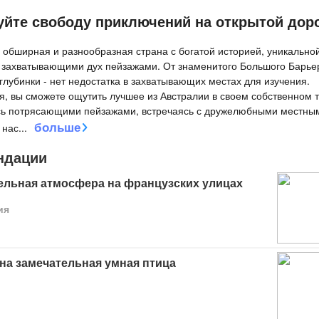
уйте свободу приключений на открытой дор
- обширная и разнообразная страна с богатой историей, уникально
 захватывающими дух пейзажами. От знаменитого Большого Барье
глубинки - нет недостатка в захватывающих местах для изучения.
я, вы сможете ощутить лучшее из Австралии в своем собственном 
ь потрясающими пейзажами, встречаясь с дружелюбными местны
больше
 нас
...
ндации
ельная атмосфера на французских улицах
ия
на замечательная умная птица