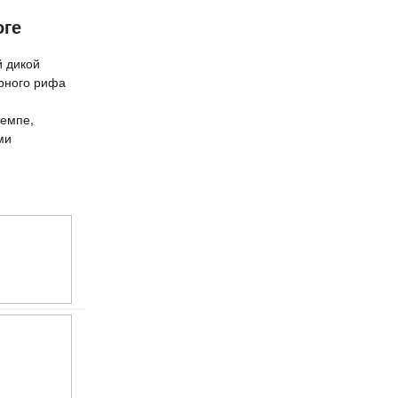
оге
й дикой
рного рифа
темпе,
ми