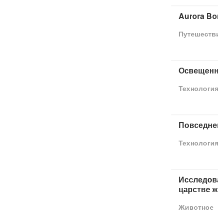
Aurora B
Путешеств
Освещенн
Технологи
Повседнев
Технологи
Исследов
царстве 
Животное