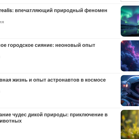
orealis: впечатляющий природный феномен
ия
ое городское сияние: неоновый опыт
я
ная жизнь и опыт астронавтов в космосе
я
ание чудес дикой природы: приключение в
животных