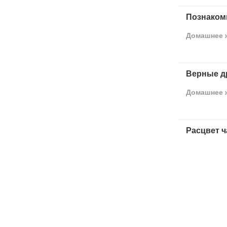
Познаком
Домашнее 
Верные д
Домашнее 
Расцвет 
Животное
Постройте
Путешеств