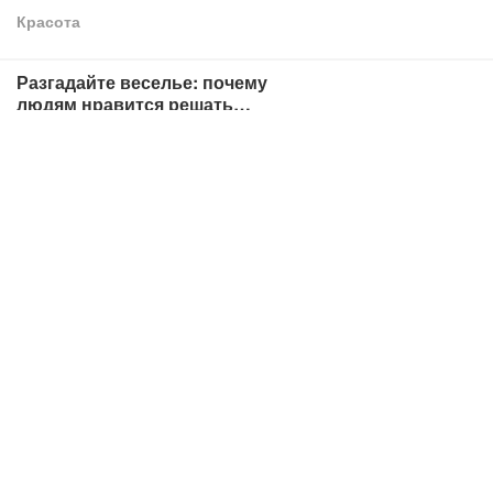
развития
Красота
Разгадайте веселье: почему
людям нравится решать
головоломки?
Игры
Кошачье безумие: кошки могут
вызывать аллергию у людей!
Животное
Скрытая тайна Сахары
Технология
Непреходящая
привлекательность хлеба как