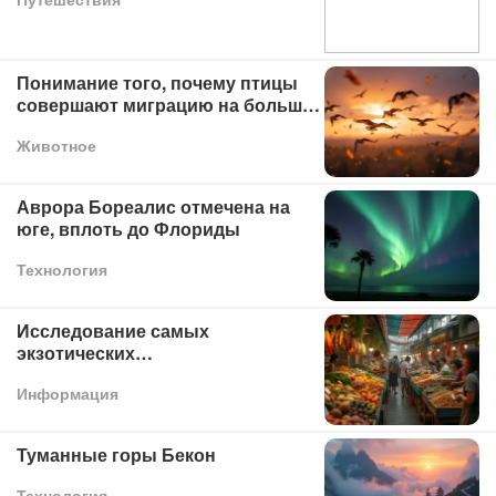
Понимание того, почему птицы
совершают миграцию на большие
расстояния
Животное
Аврора Бореалис отмечена на
юге, вплоть до Флориды
Технология
Исследование самых
экзотических
продовольственных рынков в
Информация
мире
Туманные горы Бекон
Технология