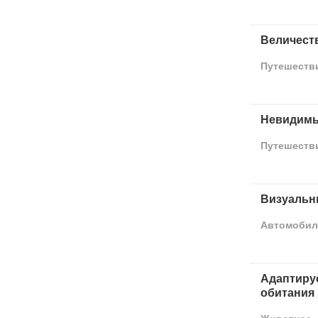
Величест
Путешеств
Невидимы
Путешеств
Визуальн
Автомобил
Адаптиру
обитания