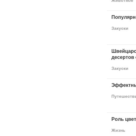
Животное
Популярн
Закуски
Швейцарс
десертов 
Закуски
Эффектны
Путешеств
Роль цвет
Жизнь