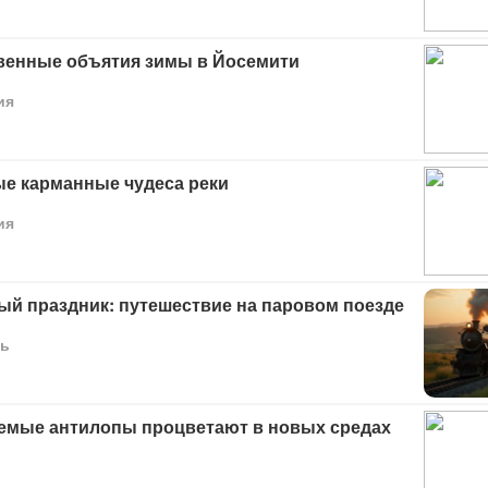
венные объятия зимы в Йосемити
ия
е карманные чудеса реки
ия
ый праздник: путешествие на паровом поезде
ь
емые антилопы процветают в новых средах