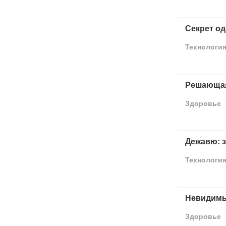
Секрет о
Технологи
Решающая
Здоровье
Дежавю: з
Технологи
Невидимы
Здоровье