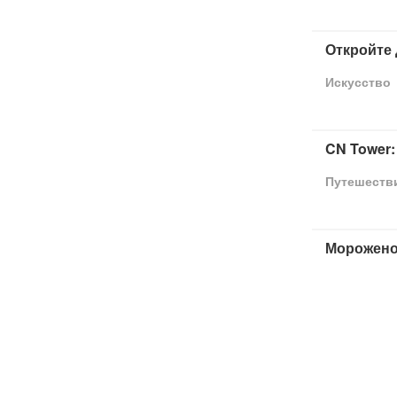
Откройте 
Искусство
CN Tower:
Путешеств
Мороженое
Закуски
Умные ав
Автомобил