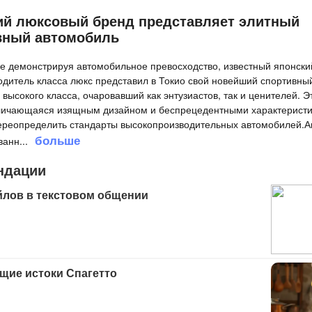
ий люксовый бренд представляет элитный
вный автомобиль
 демонстрируя автомобильное превосходство, известный японски
одитель класса люкс представил в Токио свой новейший спортивны
высокого класса, очаровавший как энтузиастов, так и ценителей. Э
личающаяся изящным дизайном и беспрецедентными характеристи
ереопределить стандарты высокопроизводительных автомобилей.А
больше
ванн
...
ндации
йлов в текстовом общении
щие истоки Спагетто