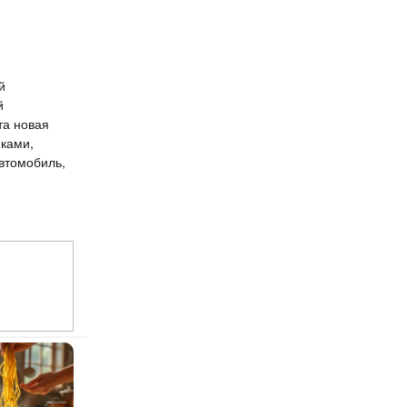
й
й
та новая
ками,
втомобиль,