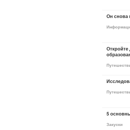
Он снова 
Информац
Откройте
образова
Путешеств
Исследов
Путешеств
5 основн
Закуски