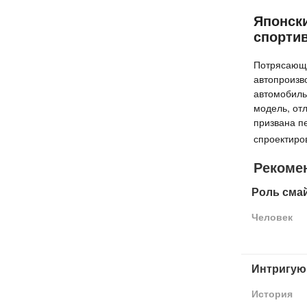
Японск
спорти
Потрясающе
автопроизв
автомобиль 
модель, от
призвана п
спроектиро
Рекоме
Роль сма
Человек
Интригую
История