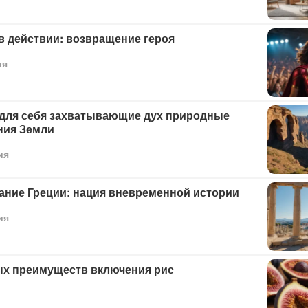
в действии: возвращение героя
ия
 для себя захватывающие дух природные
ния Земли
ия
ание Греции: нация вневременной истории
ия
ых преимуществ включения рис