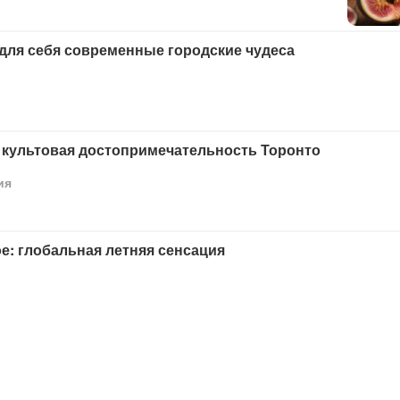
для себя современные городские чудеса
 культовая достопримечательность Торонто
ия
: глобальная летняя сенсация
томобили революционизируют транспорт
ь